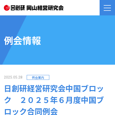
例会情報
例会案内
2025.05.28
日創研経営研究会中国ブロッ
ク ２０２５年６月度中国ブ
ロック合同例会