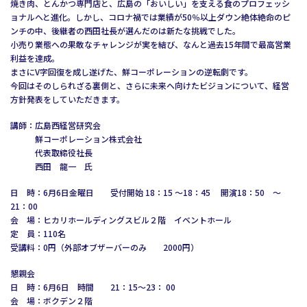
焼き肉、とんかつ専門店と、広島の「おいしい」を支える食のプロフェッシ
ョナルへと進化。しかし、コロナ禍では業績が50％以上ダウン絶体絶命のピ
ンチの中、後継者の西田社長が選んだのは新たな挑戦でした。
小売り業態への果敢なチャレンジが実を結び、なんと過去15年間で最高営業
利益を達成。
まさにV字回復を成し遂げた、鮮コーポレーションの逆転劇です。
今回はそのしられざる裏側と、さらに未来へ向けたビジョンについて、経営
方針発表をしていただきます。
講師：広島西経営研究会
鮮コーポレーション株式会社
代表取締役社長
西田 龍一 氏
日 時：6月6日金曜日 受付開始 18：15 〜18：45 開演18：50 〜
21：00
会 場：ヒカリホールディングスビル２階 イベントホール
定 員：110名
受講料：0円（外部オブザーバーのみ 2000円）
懇親会
日 時：6月6日 時間 21：15〜23： 00
会 場：ボクデン２階