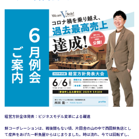
経営方針全体発表：ビジネスモデル変革による躍進
鮮コーポレーションは、戦後間もない頃、片田舎の山の中で西田鮮魚店とし
て産声をあげた一軒魚屋からはじまりました。時は流れ、今では回転ずし、