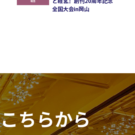
と経営』創刊20周年記念
全国大会in岡山
は
こちらから