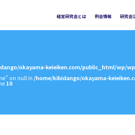
経営研究会とは
例会情報
研究会
idango/okayama-keieiken.com/public_html/wp/w
e" on null in
/home/kibidango/okayama-keieiken.
ine
10