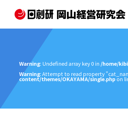
Warning
: Undefined array key 0 in
/home/kib
Warning
: Attempt to read property "cat_nam
content/themes/OKAYAMA/single.php
on l