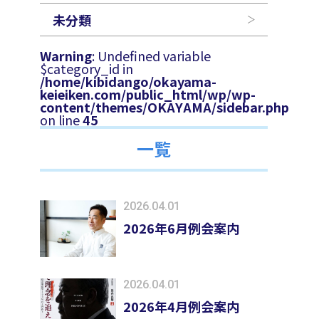
未分類
Warning
: Undefined variable
$category_id in
/home/kibidango/okayama-
keieiken.com/public_html/wp/wp-
content/themes/OKAYAMA/sidebar.php
on line
45
一覧
2026.04.01
2026年6月例会案内
2026.04.01
2026年4月例会案内